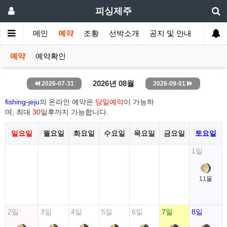
피싱제주
메인
예약
조황
선박소개
공지 및 안내
예약
예약확인
2026년 08월
2026-07-31
2026-09-01
fishing-jeju
의 온라인 예약은
당일예약
이 가능하
며, 최대
30
일후까지 가능합니다.
일요일
월요일
화요일
수요일
목요일
금요일
토요일
1일
11물
2일
3일
4일
5일
6일
7일
8일