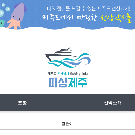
조황
선박소개
글쓴이