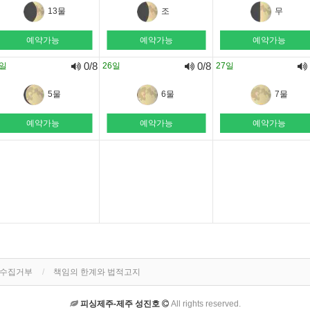
13물
조
무
예약가능
예약가능
예약가능
0/8
0/8
5일
26일
27일
5물
6물
7물
예약가능
예약가능
예약가능
단수집거부
책임의 한계와 법적고지
피싱제주-제주 성진호
All rights reserved.