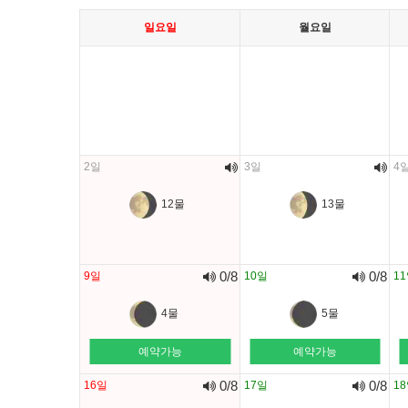
일요일
월요일
2일
3일
4
12물
13물
0/8
0/8
9일
10일
1
4물
5물
예약가능
예약가능
0/8
0/8
16일
17일
1