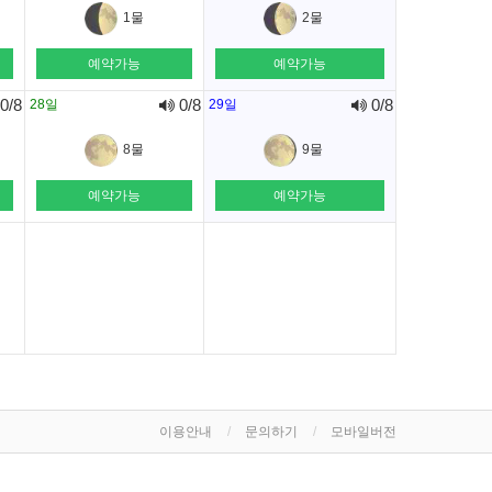
1물
2물
예약가능
예약가능
0/8
0/8
0/8
28일
29일
8물
9물
예약가능
예약가능
이용안내
문의하기
모바일버전