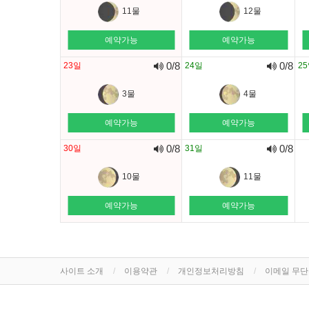
11물
12물
예약가능
예약가능
0/8
0/8
23일
24일
2
3물
4물
예약가능
예약가능
0/8
0/8
30일
31일
10물
11물
예약가능
예약가능
사이트 소개
이용약관
개인정보처리방침
이메일 무