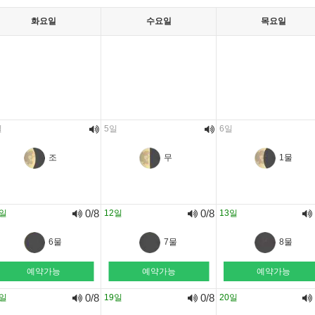
화요일
수요일
목요일
일
5일
6일
조
무
1물
0/8
0/8
1일
12일
13일
6물
7물
8물
예약가능
예약가능
예약가능
0/8
0/8
8일
19일
20일