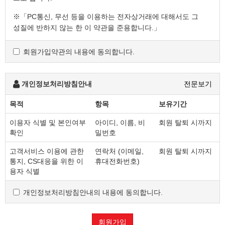
※「PC통신, 무선 등을 이용하는 전자상거래에 대해서도 그
성질에 반하지 않는 한 이 약관을 준용합니다.」
회원가입약관의 내용에 동의합니다.
제2조 정의
"몰" 이란 "회사"가 재화 또는 용역(이하 "재화 등" 이라 함)
을 이용자에게 제공하기 위하여 컴퓨터등 정보통신설비를
개인정보처리방침안내
전문보기
이용하여 재화 등을 거래할 수 있도록 설정한 가상의
영업장을 말하며, 아울러 사이버몰을 운영하는 사업자의
목적
항목
보유기간
의미로도 사용합니다.
이용자 식별 및 본인여부
아이디, 이름, 비
회원 탈퇴 시까지
"이용자"란 "몰"에 접속하여 이 약관에 따라 "몰"이
확인
밀번호
제공하는 서비스를 받는 회원 및 비회원을 말합니다.
'회원'이라 함은 “몰”에 회원등록을 한 자로서, 계속적으로
고객서비스 이용에 관한
연락처 (이메일,
회원 탈퇴 시까지
"몰"이 제공하는 서비스를 이용할 수 있는 자를 말합니다.
통지, CS대응을 위한 이
휴대전화번호)
'비회원'이라 함은 회원에 가입하지 않고 "몰"이 제공하는
용자 식별
서비스를 이용하는 자를 말합니다.
개인정보처리방침안내의 내용에 동의합니다.
제3조 약관 등의 명시와 설명 및 개정
회원가입
"몰"은 이 약관의 내용과 상호 및 대표자 성명, 영업소