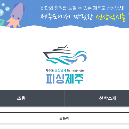
조황
선박소개
글쓴이