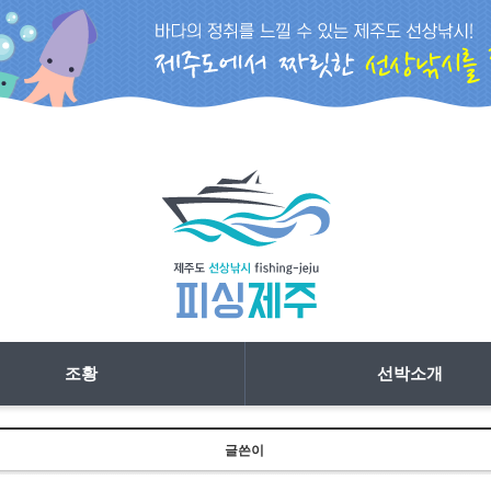
조황
선박소개
글쓴이