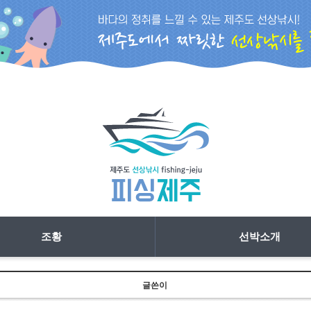
조황
선박소개
글쓴이