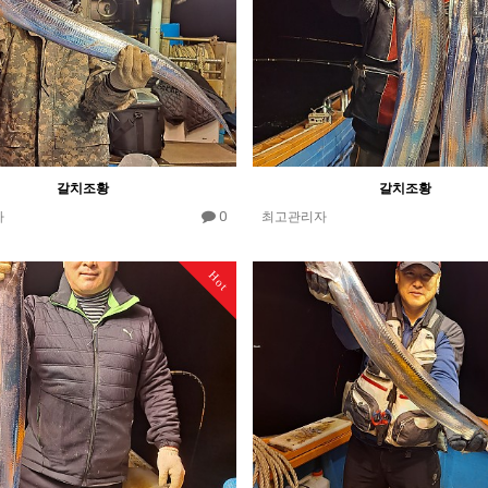
갈치조황
갈치조황
0
자
최고관리자
Hot