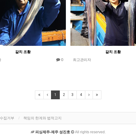
갈치 조황
갈치 조황
0
자
최고관리자
1
2
3
4
단수집거부
책임의 한계와 법적고지
피싱제주-제주 성진호
All rights reserved.